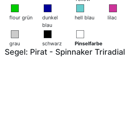
flour grün
dunkel
hell blau
lilac
blau
grau
schwarz
Pinselfarbe
Segel: Pirat - Spinnaker Triradial